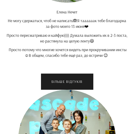
Елена Нечет
Не могу сдержаться, чтоб не написать🙈Я таааааак тебе благодарна
за фото моего 13 июня❤️
Просто пересматриваю и кайфую)))) Думала выложить их в 2-3 поста,
но растянула на целую ленту😄
Просто потому что многие хочется видеть при прокручивании инсты
☺️В общем, спасибо тебе ещё раз, до встречи 😉
БІЛЬШЕ ВІДГУКІВ