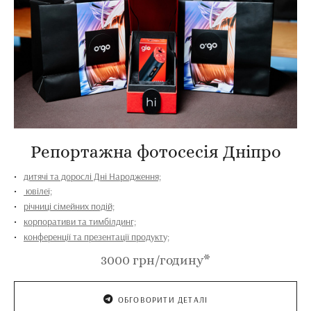
Репортажна фотосесія Дніпро
дитячі та дорослі Дні Народження;
ювілеї;
річниці сімейних подій;
корпоративи та тимбілдинг;
конференції та презентації продукту;
3000 грн/годину*
ОБГОВОРИТИ ДЕТАЛІ