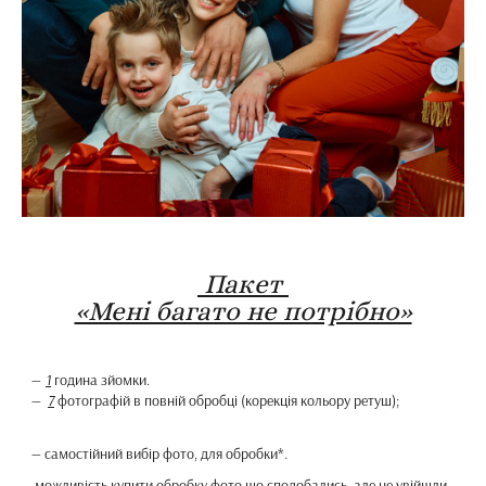
Пакет
«Мені багато не потрібно»
—
1
година зйомки.
—
7
фотографій в повній обробці (корекція кольору ретуш);
— самостійний вибір фото, для обробки*.
— можливість купити обробку фото що сподобались, але не увійшли