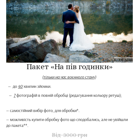
Пакет «На пів годинки»
(тільки на час воєнного стану
)
— до
40
хвилин зйомки.
—
7
фотографій в повній обробці (редагування кольору ретуш);
— самостійний вибір фото, для обробки*.
— можливість купити обробку фото що сподобались, але не увійшли
до пакета**.
Від 3000 грн