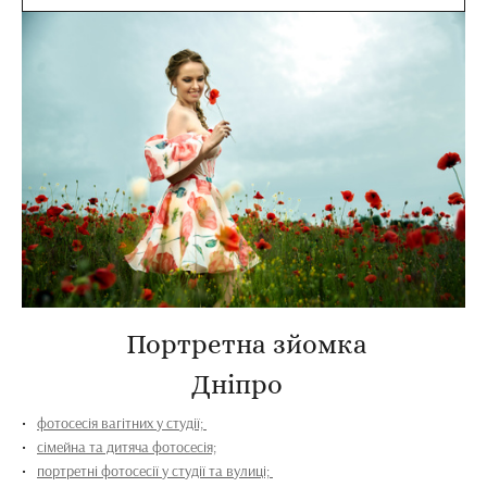
Портретна зйомка
Дніпро
фотосесія вагітних у студії;
сімейна та дитяча фотосесія;
портретні фотосесії у студії та вулиці;