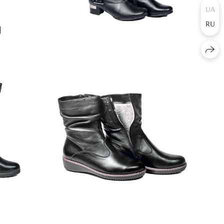
UA
RU