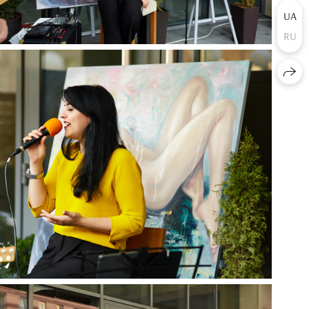
UA
RU